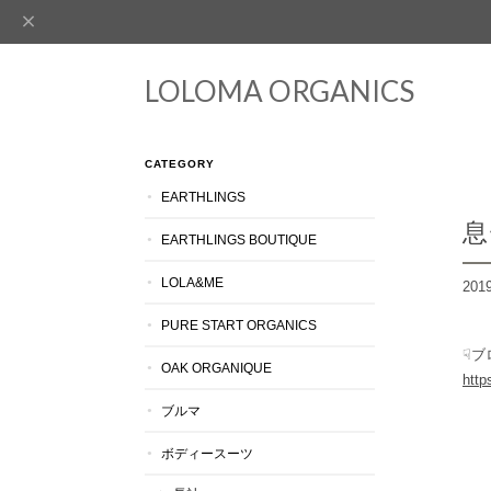
LOLOMA ORGANICS
CATEGORY
EARTHLINGS
息
EARTHLINGS BOUTIQUE
LOLA&ME
2019
PURE START ORGANICS
☟ブ
OAK ORGANIQUE
http
ブルマ
ボディースーツ