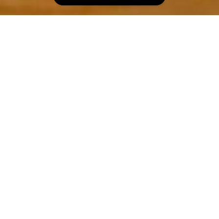
人にも地球にも優しいオーガニックコットン。皆様の
お気に入りが見つかりますように・・・
TOPICS
お知らせ
2022年9月
新しいショップをオープンしました。引き続きOAK
Organiqueとlola&meの取り扱いいたします。他にも新しく